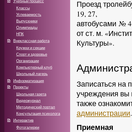
Учебный процесс
Проезд тролейб
Классы
19, 27,
Успеваемость
Выпускники
автобусами № 40,
Олимпиады
от ст. м. «Инсти
НПК
Внеклассная работа
Культуры».
Кружки и секции
Спорт и здоровье
Организации
Администр
Компьютерный клуб
Школьный лагерь
Информатизация
Записаться на 
Проекты
учреждения вы 
Школьная газета
Видеожурнал
также ознакоми
Методический портал
администрации
.
Консультация психолога
Интерактив
Приемная
Фотогалереи