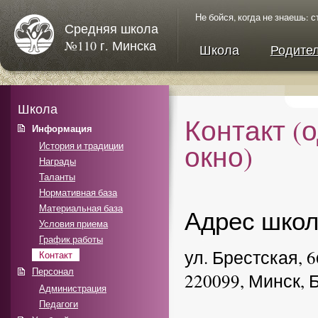
Не бойся, когда не знаешь: с
Средняя школа
№110 г. Минска
Школа
Родите
Школа
Контакт (
Информация
окно)
История и традиции
Награды
Таланты
Нормативная база
Материальная база
Адрес шко
Условия приема
График работы
ул. Брестская, 6
Контакт
Персонал
220099, Минск, 
Администрация
Педагоги