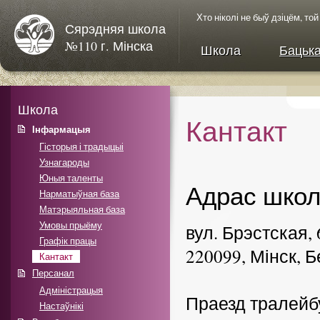
Хто ніколі не быў дзіцём, то
Сярэдняя школа
№110 г. Мінска
Школа
Бацьк
Школа
Кантакт
Інфармацыя
Гісторыя і традыцыі
Узнагароды
Юныя таленты
Адрас шко
Нарматыўная база
Матэрыяльная база
Умовы прыёму
вул. Брэстская, 
Графік працы
220099, Мінск, 
Кантакт
Персанал
Адміністрацыя
Праезд тралейб
Настаўнікі