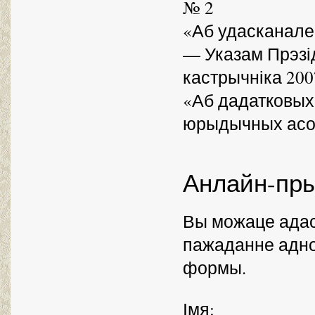
№ 2
«Аб удасканале
— Указам Прэзід
кастрычніка 200
«Аб дадатковых 
юрыдычных асо
Анлайн-пр
Вы можаце адас
пажаданне адно
формы.
Імя
: