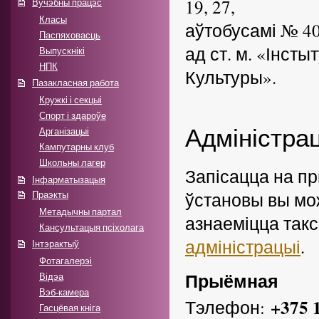
19, 27,
Вучэбны працэс
Класы
аўтобусамі № 40,
Паспяховасць
ад ст. м. «Інсты
Выпускнікі
НПК
Культуры».
Пазакласная работа
Кружкі і секцыі
Спорт і здароўе
Адміністра
Арганізацыі
Кампутарны клуб
Школьны лагер
Запісацца на пр
Інфарматызацыя
Праэкты
ўстановы вы мо
Метадычны партал
азнаеміцца такс
Кансультацыя псіхолага
адміністрацыі
.
Інтэрактыў
Фотагалерэі
Прыёмная
Відэа
Вэб-камера
+375 
Тэлефон:
Гасцёвая кніга