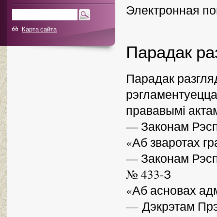
Электронная п
Карта сайта
Парадак ра
Парадак разгля
рэгламентуецца
прававымі актам
— Законам Рэсп
«Аб зваротах г
— Законам Рэспу
№ 433-З
«Аб асновах ад
— Дэкрэтам Прэз