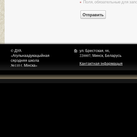
Поля, обязательные для зап
*
© ДУА
ул. Брестская, 66,
«Агульнаадукацыйная
220007, Минск, Беларусь
сярэдняя школа
Кантактная інфармацыя
№110 г. Мінска»