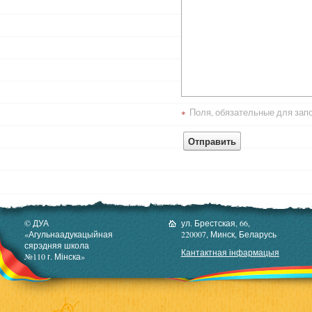
Поля, обязательные для зап
*
© ДУА
ул. Брестская, 66,
«Агульнаадукацыйная
220007, Минск, Беларусь
сярэдняя школа
Кантактная інфармацыя
№110 г. Мінска»