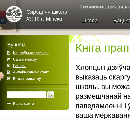
Свет асвячаецца сонцам, а 
Сярэдняя школа
№110 г. Мінска
Школа
Бацьк
Кніга пра
Вучням
Каштоўныя спасылкі
Сайты класаў
Хлопцы і дзяўча
Гутарка
Анлайн-кансультант
выказаць скаргу
Кніга прапаноў
школы, вы можа
размешчанай на
Карта сайта
паведамленні і 
ваша меркаван