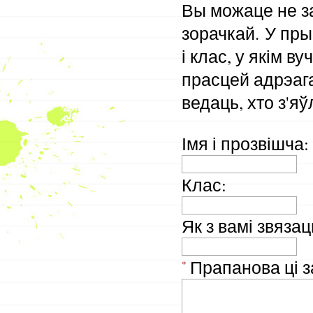
Вы можаце не з
зорачкай.
У пры
і клас, у якім в
прасцей адрэаг
ведаць, хто з'яў
Імя і прозвішча
:
Клас
:
Як з вамі звяза
Прапанова ці з
*